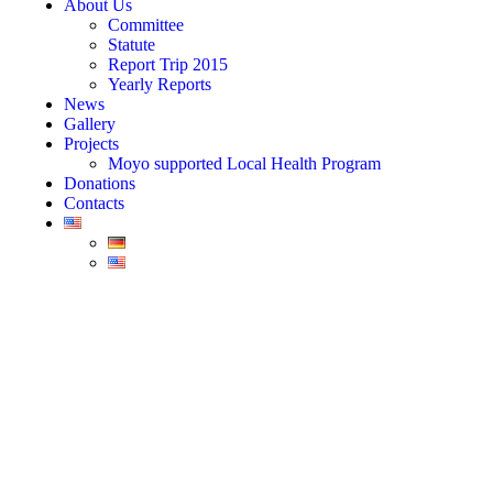
About Us
Committee
Statute
Report Trip 2015
Yearly Reports
News
Gallery
Projects
Moyo supported Local Health Program
Donations
Contacts
Statuten
Verein „Moyo“ Partnerschaft Baar-Kongo
1. Name, Sitz und Zwecke
Art. 1