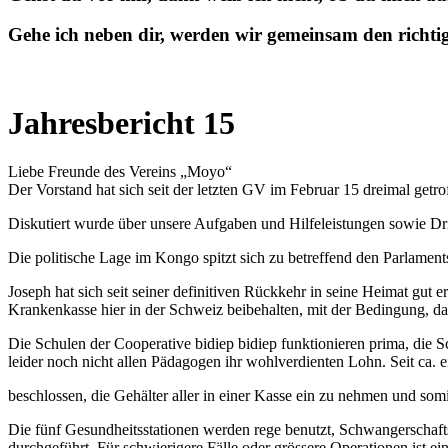
Gehe ich neben dir, werden wir gemeinsam den richti
Jahresbericht 15
Liebe Freunde des Vereins „Moyo“
Der Vorstand hat sich seit der letzten GV im Februar 15 dreimal getro
Diskutiert wurde über unsere Aufgaben und Hilfeleistungen sowie Drin
Die politische Lage im Kongo spitzt sich zu betreffend den Parlament
Joseph hat sich seit seiner definitiven Rückkehr in seine Heimat gut er
Krankenkasse hier in der Schweiz beibehalten, mit der Bedingung, das
Die Schulen der Cooperative bidiep bidiep funktionieren prima, die Sc
leider noch nicht allen Pädagogen ihr wohlverdienten Lohn. Seit ca.
beschlossen, die Gehälter aller in einer Kasse ein zu nehmen und somit
Die fünf Gesundheitsstationen werden rege benutzt, Schwangerschaft
durchgeführt. Für schwierigere Fälle oder grössere Operationen ist e