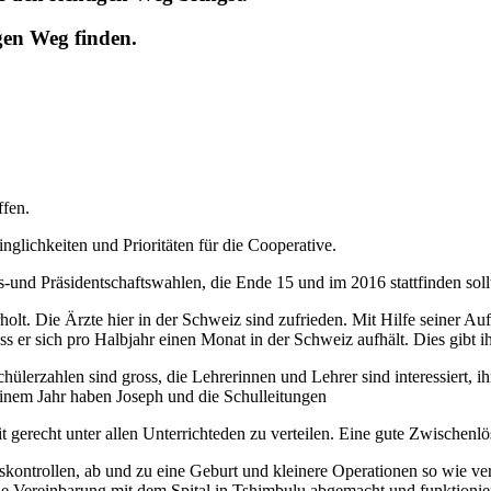
gen Weg finden.
ffen.
glichkeiten und Prioritäten für die Cooperative.
s-und Präsidentschaftswahlen, die Ende 15 und im 2016 stattfinden soll
holt. Die Ärzte hier in der Schweiz sind zufrieden. Mit Hilfe seiner Aufe
s er sich pro Halbjahr einen Monat in der Schweiz aufhält. Dies gibt i
hülerzahlen sind gross, die Lehrerinnen und Lehrer sind interessiert, ih
 einem Jahr haben Joseph und die Schulleitungen
 gerecht unter allen Unterrichteden zu verteilen. Eine gute Zwischenlös
skontrollen, ab und zu eine Geburt und kleinere Operationen so wie 
ine Vereinbarung mit dem Spital in Tshimbulu abgemacht und funktionier