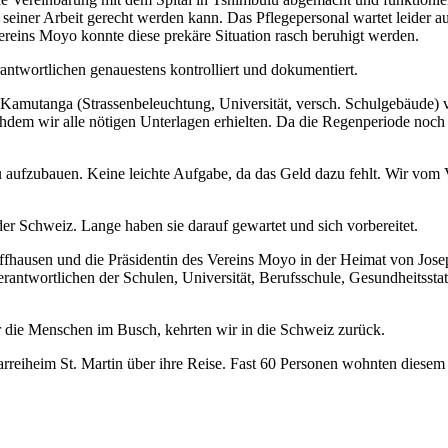
nt seiner Arbeit gerecht werden kann. Das Pflegepersonal wartet leider
ereins Moyo konnte diese prekäre Situation rasch beruhigt werden.
ntwortlichen genauestens kontrolliert und dokumentiert.
 Kamutanga (Strassenbeleuchtung, Universität, versch. Schulgebäude) 
dem wir alle nötigen Unterlagen erhielten. Da die Regenperiode noch n
u aufzubauen. Keine leichte Aufgabe, da das Geld dazu fehlt. Wir vom 
er Schweiz. Lange haben sie darauf gewartet und sich vorbereitet.
fhausen und die Präsidentin des Vereins Moyo in der Heimat von Jos
rantwortlichen der Schulen, Universität, Berufsschule, Gesundheitsst
ür die Menschen im Busch, kehrten wir in die Schweiz zurück.
arreiheim St. Martin über ihre Reise. Fast 60 Personen wohnten diesem 