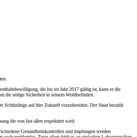
ten.
nthaltsbewilligung, die bis im Jahr 2017 gültig ist, kann er die
hm die nötige Sicherheit in seinem Wohlbefinden.
re Schützlinge auf ihre Zukunft vorzubereiten. Der Staat bezahlt
ung die von fast allen respektiert wird.
verschiedene Gesundheitskontrollen und Impfungen werden
t auch problemlos. Trotz allem fehlt es an einfachen Laborutensilien