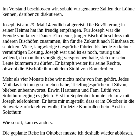
Im Vorstand beschlossen wir, sobald wir genauere Zahlen der Löhne
kennen, darüber zu diskutieren.
Joseph ist am 29. Mai 14 endlich abgereist. Die Bevölkerung in
seiner Heimat hat ihn freudig empfangen. Für Joseph war die
Freude von kurzer Dauer. Ein neuer, junger Bischof beschloss mit
anderen Bischöfen zusammen, ihn für die Zukunft nach Kinshasa zu
schicken. Viele, langwierige Gespräche führten bis heute zu keiner
vernünftigen Lösung. Joseph war und ist es noch, traurig und
wütend, da man ihm vorgängig versprochen hatte, sich um seine
Leute kümmern zu dürfen. Er kämpft weiter für seine Rechte,
obwohl die Bischöfe ihm mit dem Stuhl von Rom drohen.
Mehr als vier Monate habe wir nichts mehr von ihm gehört. Jedes
Mail das ich ihm geschrieben habe, Telefongespräche mit Silvan,
blieben unbeantwortet. Erwin Hartmann und Fam. Lüthi von
Solothurn erging es gleich. Erst im September konnte ich kurz mit
Joseph telefonieren. Er hatte mir mitgeteilt, dass er im Oktober in die
Schweiz zurückkehren wolle, für letzte Kontrollen beim Arzt in
Solothurn.
Wie so oft, kam es anders.
Die geplante Reise im Oktober musste ich deshalb wieder abblasen.